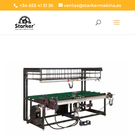
+34 653 41 51 36
ventas@starkermakina.es