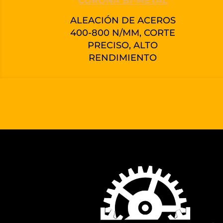
CORONA BI-METAL
ALEACIÓN DE ACEROS
400-800 N/MM, CORTE
PRECISO, ALTO
RENDIMIENTO