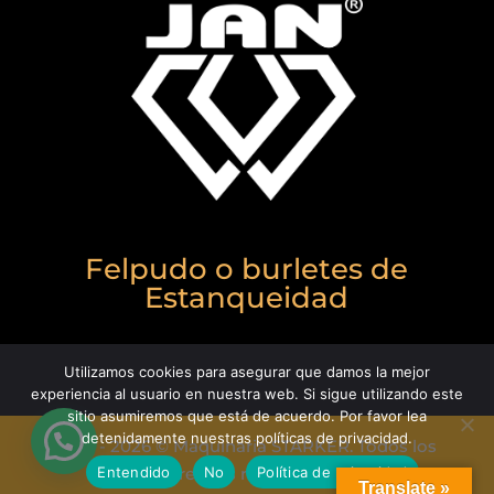
Felpudo o burletes de
Estanqueidad
Utilizamos cookies para asegurar que damos la mejor
experiencia al usuario en nuestra web. Si sigue utilizando este
sitio asumiremos que está de acuerdo. Por favor lea
detenidamente nuestras políticas de privacidad.
1990 - 2026 © Maquinaria STARKER. Todos los
Entendido
No
Política de privacidad
derechos reservados.
Translate »