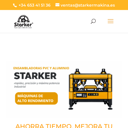
+34 653 41 51 36
ventas@starkermakina.es
AHORRA TIEMPO, MEJORA TU