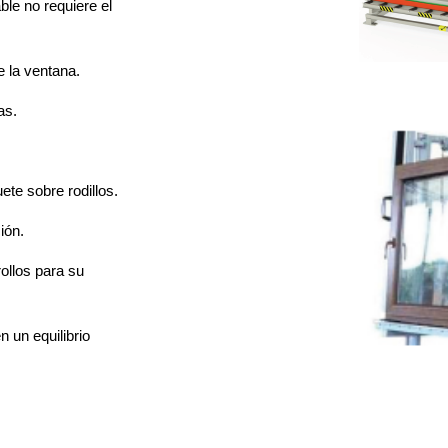
able no requiere el
e la ventana.
as.
r
ete sobre rodillos.
ción.
rollos para su
 un equilibrio