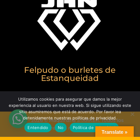
Felpudo o burletes de
Estanqueidad
Utilizamos cookies para asegurar que damos la mejor
experiencia al usuario en nuestra web. Si sigue utilizando este
sitio asumiremos que está de acuerdo. Por favor lea
detenidamente nuestras políticas de privacidad.
1990 - 2026 © Maquinaria STARKER. Todos los
Entendido
No
Política de privacidad
derechos reservados.
Translate »