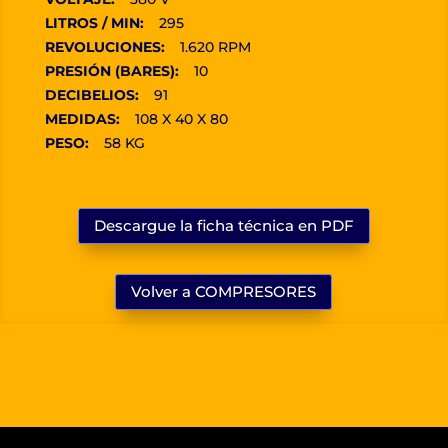
LITROS / MIN:
295
REVOLUCIONES:
1.620 RPM
PRESIÓN (BARES):
10
DECIBELIOS:
91
MEDIDAS:
108 X 40 X 80
PESO:
58 KG
Descargue la ficha técnica en PDF
Volver a COMPRESORES